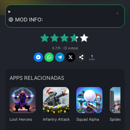
🟢 MOD INFO:
3.7/5 - (3 votos)
1
SHARE
APPS RELACIONADAS
Loot Heroes
Infantry Attack
Squad Alpha
Spider Figh