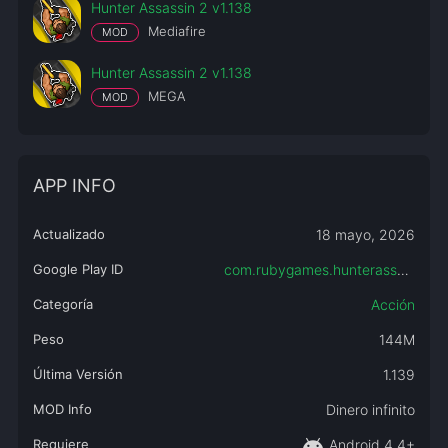
Hunter Assassin 2 v1.138
Mediafire
MOD
Hunter Assassin 2 v1.138
MEGA
MOD
APP INFO
Actualizado
18 mayo, 2026
Google Play ID
com.rubygames.hunterassassin2
Categoría
Acción
Peso
144M
Última Versión
1.139
MOD Info
Dinero infinito
android
Requiere
Android 4.4+