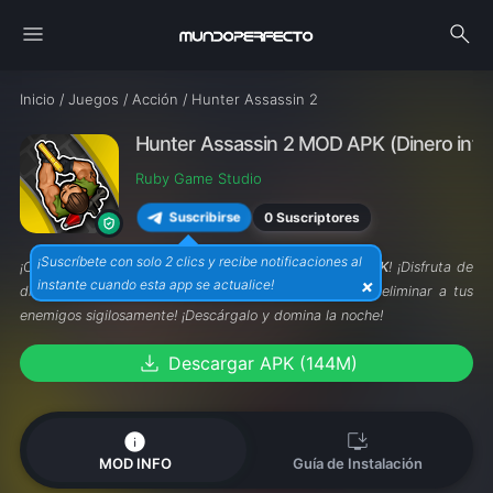
menu
search
Inicio
/
Juegos
/
Acción
/
Hunter Assassin 2
Hunter Assassin 2 MOD APK (Dinero infini
Ruby Game Studio
0 Suscriptores
Suscribirse
¡Suscríbete con solo 2 clics y recibe notificaciones al
¡Caza en las sombras con
Hunter Assassin 2 MOD APK
! ¡Disfruta de
×
instante cuando esta app se actualice!
dinero infinito y desbloquea asesinos poderosos para eliminar a tus
enemigos sigilosamente! ¡Descárgalo y domina la noche!
download
Descargar APK (144M)
info
install_desktop
MOD INFO
Guía de Instalación