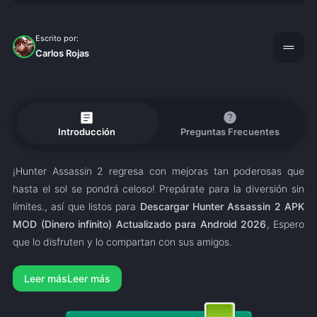
Escrito por:
drag_handle
Carlos Rojas
article
help
Introducción
Preguntas Frecuentes
¡Hunter Assassin 2 regresa con mejoras tan poderosas que
hasta el sol se pondrá celoso! Prepárate para la diversión sin
límites., así que listos para
Descargar Hunter Assassin 2 APK
MOD (Dinero infinito) Actualizado para Android 2026
, Espero
que lo disfruten y lo compartan con sus amigos.
Leer más